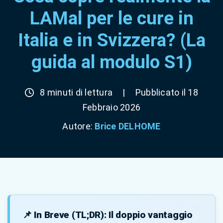
LAMal per le cure in
Italia e in Svizzera? (La
guida al modulo S1)
8 minuti di lettura
|
Pubblicato il 18
Febbraio 2026
Autore:
Brice DELHOME
📌 In Breve (TL;DR): Il doppio vantaggio