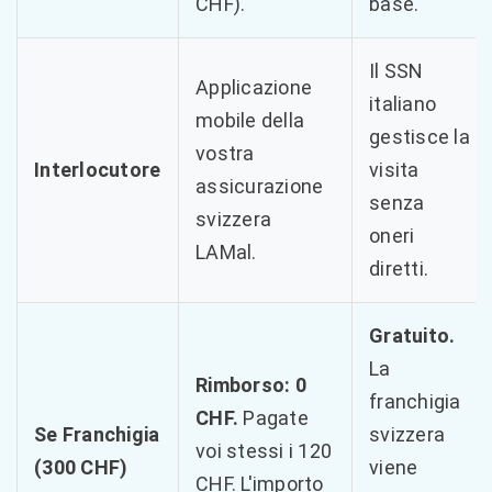
CHF).
base.
Il SSN
Applicazione
italiano
mobile della
gestisce la
vostra
Interlocutore
visita
assicurazione
senza
svizzera
oneri
LAMal.
diretti.
Gratuito.
La
Rimborso: 0
franchigia
CHF.
Pagate
Se Franchigia
svizzera
voi stessi i 120
(300 CHF)
viene
CHF. L'importo