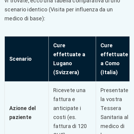
vi trovate, ecco una tabella comparativa di uno
scenario identico (Visita per influenza da un
medico di base):
Cure
Cure
effettuate a
effettuate
Scenario
Lugano
a Como
(Svizzera)
(Italia)
Ricevete una
Presentate
fattura e
la vostra
Azione del
anticipate i
Tessera
paziente
costi (es.
Sanitaria al
fattura di 120
medico di