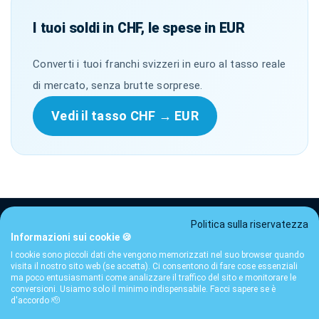
I tuoi soldi in CHF, le spese in EUR
Converti i tuoi franchi svizzeri in euro al tasso reale
di mercato, senza brutte sorprese.
Vedi il tasso CHF → EUR
Politica sulla riservatezza
Informazioni sui cookie 🍪
Tariffe
CGU
Privacy
FAQ
Contatto
Guide
I cookie sono piccoli dati che vengono memorizzati nel suo browser quando
visita il nostro sito web (se accetta). Ci consentono di fare cose essenziali
© 2026 ibani SA — Ginevra, Svizzera · Intermediario finanziario
ma poco entusiasmanti come analizzare il traffico del sito e monitorare le
conversioni. Usiamo solo il minimo indispensabile. Facci sapere se è
affiliato SO-FIT ·
llms.txt
d'accordo 🫡
*
SO-FIT è un organismo di autodisciplina (OAD) riconosciuto