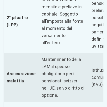
pension
mensile e prelievo in
preliev
capitale. Soggetto
2° pilastro
possibil
all'imposta alla fonte
(LPP)
seguito
al momento del
partenz
versamento
definiti
all'estero.
Svizzer
Mantenimento della
LAMal spesso
Istituzi
Assicurazione
obbligatorio per i
comune
malattia
pensionati svizzeri
(KVG).
nell'UE, salvo diritto di
opzione.