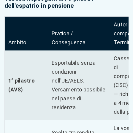
dell'espatrio in pensione
Autorit
Pratica /
compet
Ambito
Conseguenza
Termin
Cassa s
Esportabile senza
di
condizioni
compen
1° pilastro
nell'UE/AELS.
(CSC) a
(AVS)
Versamento possibile
— richi
nel paese di
a 4 mes
residenza.
della pa
La vost
Scelta tra rendita