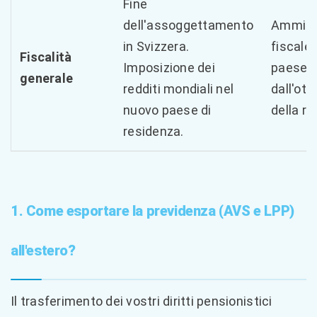
Fine
dell'assoggettamento
Ammini
in Svizzera.
fiscale
Fiscalità
Imposizione dei
paese, a
generale
redditi mondiali nel
dall'ot
nuovo paese di
della re
residenza.
1. Come esportare la previdenza (AVS e LPP)
all'estero?
Il trasferimento dei vostri diritti pensionistici