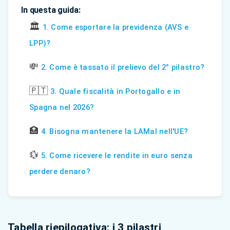
In questa guida:
🏛️
1. Come esportare la previdenza (AVS e
LPP)?
💸
2. Come è tassato il prelievo del 2° pilastro?
🇵🇹
3. Quale fiscalità in Portogallo e in
Spagna nel 2026?
🏥
4. Bisogna mantenere la LAMal nell'UE?
💱
5. Come ricevere le rendite in euro senza
perdere denaro?
Tabella riepilogativa: i 3 pilastri