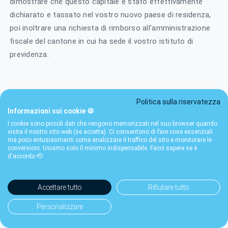
dimostrare che questo capitale è stato effettivamente
dichiarato e tassato nel vostro nuovo paese di residenza,
poi inoltrare una richiesta di rimborso all'amministrazione
fiscale del cantone in cui ha sede il vostro istituto di
previdenza.
Politica sulla riservatezza
Informazioni sui cookie 🍪
I cookie sono piccoli dati che vengono memorizzati nel suo browser quando
Per approfondire:
visita il nostro sito web (se accetta). Ci consentono di fare cose essenziali
ma poco entusiasmanti come analizzare il traffico del sito e monitorare le
conversioni. Usiamo solo il minimo indispensabile. Facci sapere se è
d'accordo 🫡
L'assicurazione vecchiaia (AVS - 1° pilastro):
capire tutto
Accettare tutto
Rifiutare tutto
Personalizzare
LPP svizzera (2° pilastro): simulatore 2026,
fiscalità e prelievo