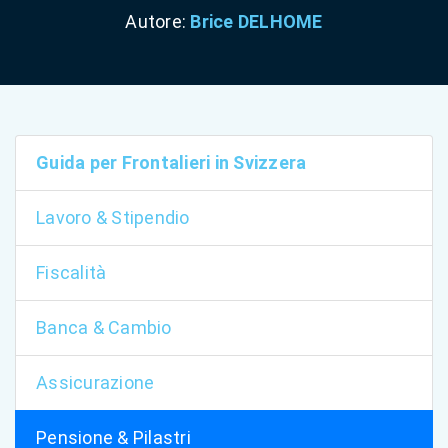
Autore:
Brice DELHOME
Guida per Frontalieri in Svizzera
Lavoro & Stipendio
Fiscalità
Banca & Cambio
Assicurazione
Pensione & Pilastri