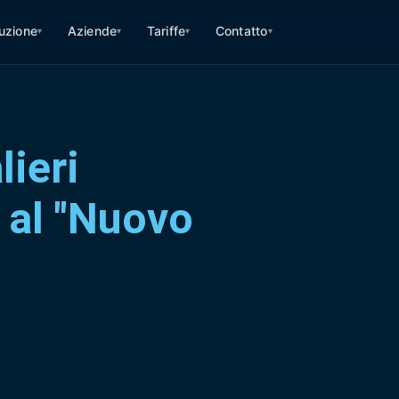
ruzione
Aziende
Tariffe
Contatto
▾
▾
▾
▾
lieri
 al "Nuovo