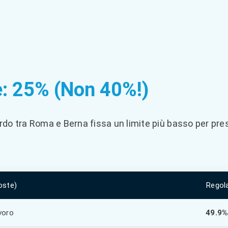
le: 25% (Non 40%!)
ordo tra Roma e Berna fissa un limite più basso per prese
oste)
Regol
voro
49.9