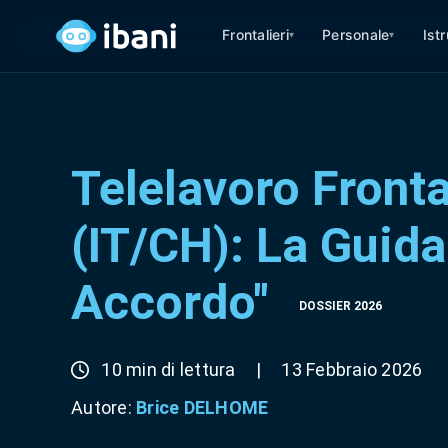
Frontalieri
Personale
Ist
▾
▾
Telelavoro Fronta
(IT/CH): La Guida
Accordo"
DOSSIER 2026
10 min di lettura
|
13 Febbraio 2026
Autore:
Brice DELHOME