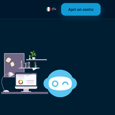
Apri un conto
IT
▾