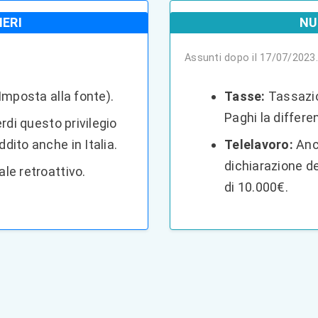
IERI
NU
Assunti dopo il 17/07/2023.
Imposta alla fonte).
Tasse:
Tassazio
Paghi la differen
rdi questo privilegio
ddito anche in Italia.
Telelavoro:
Anch
dichiarazione de
le retroattivo.
di 10.000€.