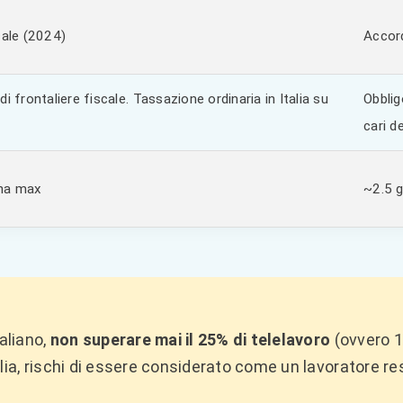
ale (2024)
Accord
di frontaliere fiscale. Tassazione ordinaria in Italia su
Obblig
cari de
ana max
~2.5 g
taliano,
non superare mai il 25% di telelavoro
(ovvero 1
ia, rischi di essere considerato come un lavoratore reside