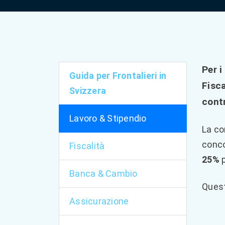
Per i
Guida per Frontalieri in
Fisca
Svizzera
contr
Lavoro & Stipendio
La co
conco
Fiscalità
25%
p
Banca & Cambio
Quest
Assicurazione