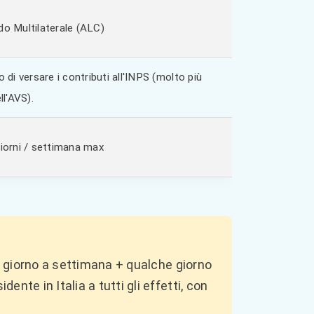
o Multilaterale (ALC)
o di versare i contributi all'INPS (molto più
ll'AVS).
iorni / settimana max
 giorno a settimana + qualche giorno
nte in Italia a tutti gli effetti, con