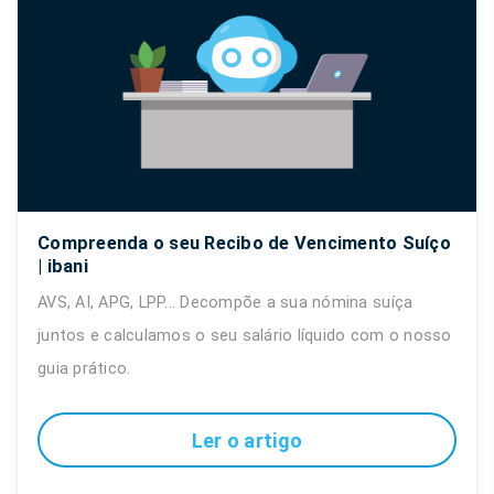
Compreenda o seu Recibo de Vencimento Suíço
| ibani
AVS, AI, APG, LPP... Decompõe a sua nómina suíça
juntos e calculamos o seu salário líquido com o nosso
guia prático.
Ler o artigo