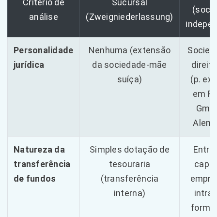
Critério de
Sucursal
(soci
análise
(Zweigniederlassung)
indepe
Personalidade
Nenhuma (extensão
Socied
jurídica
da sociedade-mãe
direito
suíça)
(p. ex.
em Fr
Gmb
Alem
Natureza da
Simples dotação de
Entra
transferência
tesouraria
capit
de fundos
(transferência
empré
interna)
intra
formal