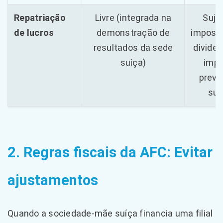
Repatriação
Livre (integrada na
Sujei
de lucros
demonstração de
impost
resultados da sede
dividen
suíça)
imp
preve
suí
2. Regras fiscais da AFC: Evitar
ajustamentos
Quando a sociedade-mãe suíça financia uma filial