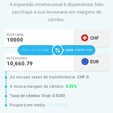
A expansão internacional é dispendiosa. Não
sacrifique a sua tesouraria em margens de
câmbio.
VOCÊ ENVIA
CHF
0.9328
0.9348
VENDA
EUR
COMPRA
EUR
VOCÊ RECEBE
EUR
As nossas taxas de transferência:
CHF 0
A nossa margem de câmbio:
0.35%
Taxa de câmbio final:
0.9380
Poupará em média
118.43 EUR