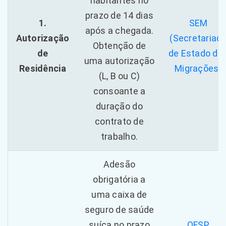
habitantes no
prazo de 14 dias
1.
SEM
após a chegada.
Autorização
(Secretariad
Obtenção de
de
de Estado da
uma autorização
Residência
Migrações)
(L, B ou C)
consoante a
duração do
contrato de
trabalho.
Adesão
obrigatória a
uma caixa de
seguro de saúde
suíça no prazo
OFSP