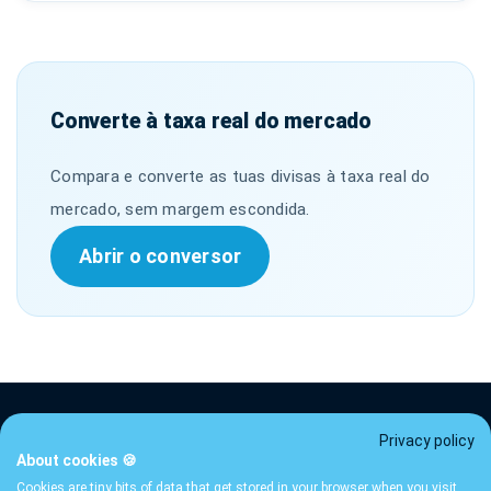
Converte à taxa real do mercado
Compara e converte as tuas divisas à taxa real do
mercado, sem margem escondida.
Abrir o conversor
Privacy policy
About cookies 🍪
Tarifas
Termos
Privacidade
FAQ
Contacto
Guias
Cookies are tiny bits of data that get stored in your browser when you visit