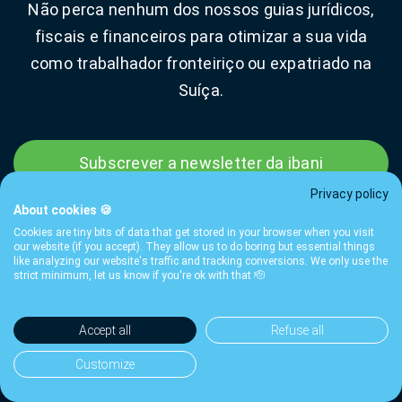
Não perca nenhum dos nossos guias jurídicos,
fiscais e financeiros para otimizar a sua vida
como trabalhador fronteiriço ou expatriado na
Suíça.
Subscrever a newsletter da ibani
Privacy policy
About cookies 🍪
Cookies are tiny bits of data that get stored in your browser when you visit
our website (if you accept). They allow us to do boring but essential things
like analyzing our website's traffic and tracking conversions. We only use the
strict minimum, let us know if you're ok with that 🫡
Tarifas
Termos
Privacidade
FAQ
Contacto
Guias
Accept all
Refuse all
© 2026 ibani SA — Genebra, Suíça · Intermediário financeiro
afiliado à SO-FIT ·
llms.txt
Customize
*
A SO-FIT é um organismo de autorregulação (OAR) autorizado pela