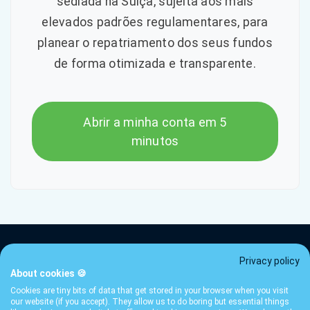
sediada na Suíça, sujeita aos mais
elevados padrões regulamentares, para
planear o repatriamento dos seus fundos
de forma otimizada e transparente.
Abrir a minha conta em 5
minutos
Privacy policy
About cookies 🍪
Tarifas
Termos
Privacidade
FAQ
Contacto
Guias
Cookies are tiny bits of data that get stored in your browser when you visit
© 2026 ibani SA — Genebra, Suíça · Intermediário financeiro
our website (if you accept). They allow us to do boring but essential things