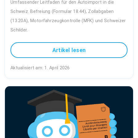
Umfassender Leitfaden für den Autoimport in die
Schweiz. Befreiung (Formular 18.44), Zollabgaben
(13.20A), Motorfahrzeugkontrolle (MFK) und Schweizer
Schilder.
Artikel lesen
Aktualisiert am: 1. April 2026