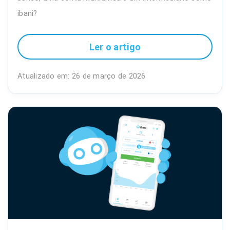
ibani?
Ler o artigo
Atualizado em: 26 de março de 2026