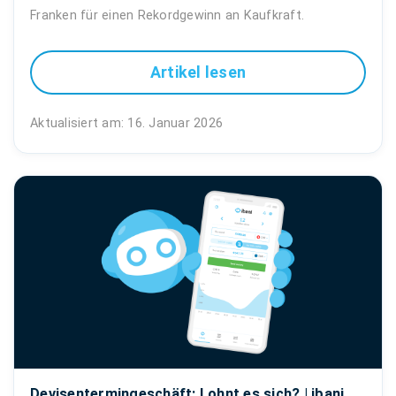
Franken für einen Rekordgewinn an Kaufkraft.
Artikel lesen
Aktualisiert am: 16. Januar 2026
Devisentermingeschäft: Lohnt es sich? | ibani