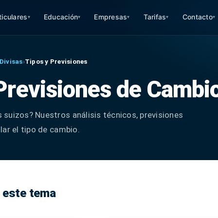
ticulares
Educación
Empresas
Tarifas
Contacto
▾
▾
▾
▾
▾
Divisas
›
Tipos y Previsiones
 Previsiones de Cambi
suizos? Nuestros análisis técnicos, previsiones
lar el tipo de cambio.
 este tema