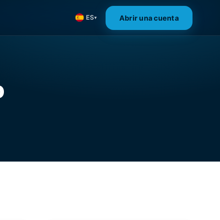
Abrir una cuenta
ES
▾
o