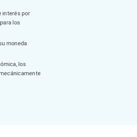
 interés por
para los
e su moneda
nómica, los
o mecánicamente