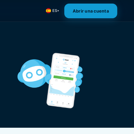
Abrir una cuenta
ES
▾