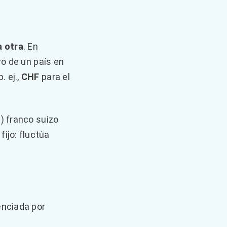
a otra
. En
ro de un país en
. ej.,
CHF
para el
1) franco suizo
ijo: fluctúa
enciada por