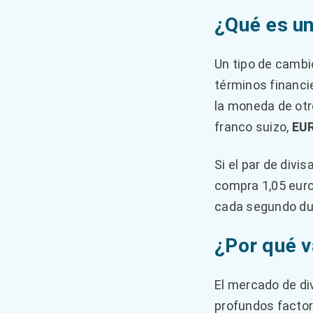
¿Qué es un
Un tipo de cambi
términos financie
la moneda de otro
franco suizo,
EU
Si el par de divi
compra 1,05 euro
cada segundo dur
¿Por qué v
El mercado de div
profundos facto