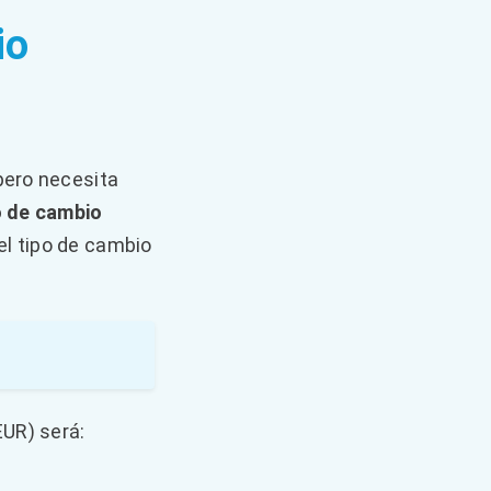
io
 pero necesita
o de cambio
el tipo de cambio
EUR) será: