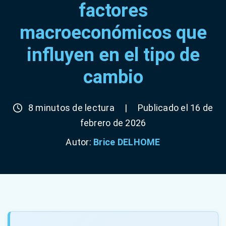
factores
macroeconómicos que
influyen en el tipo de
cambio
8 minutos de lectura
|
Publicado el 16 de
febrero de 2026
Autor:
Brice DELHOME