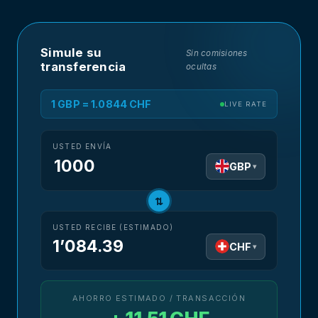
Simule su
Sin comisiones
transferencia
ocultas
1 GBP = 1.0844 CHF
LIVE RATE
USTED ENVÍA
GBP
▾
⇅
USTED RECIBE (ESTIMADO)
1’084.39
CHF
▾
AHORRO ESTIMADO / TRANSACCIÓN