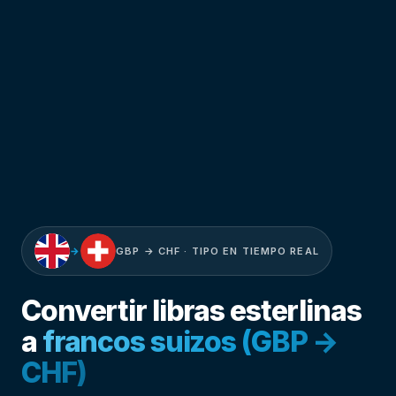
→
GBP → CHF · TIPO EN TIEMPO REAL
Convertir libras esterlinas
a
francos suizos (GBP →
CHF)