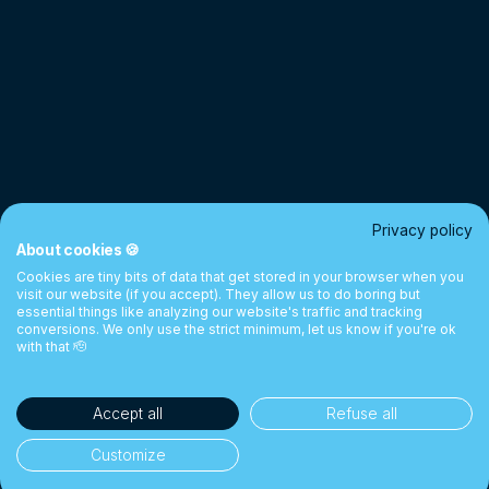
Privacy policy
About cookies 🍪
Cookies are tiny bits of data that get stored in your browser when you
visit our website (if you accept). They allow us to do boring but
essential things like analyzing our website's traffic and tracking
conversions. We only use the strict minimum, let us know if you're ok
with that 🫡
Accept all
Refuse all
Customize