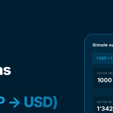
Simule s
1 GBP = 
as
USTED EN
P → USD)
USTED RE
1’342