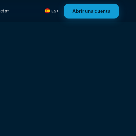
cto
Abrir una cuenta
ES
▾
▾