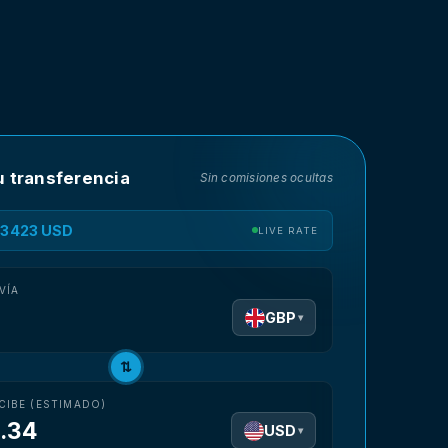
u transferencia
Sin comisiones ocultas
1.3423 USD
LIVE RATE
VÍA
GBP
▾
⇅
CIBE (ESTIMADO)
.34
USD
▾