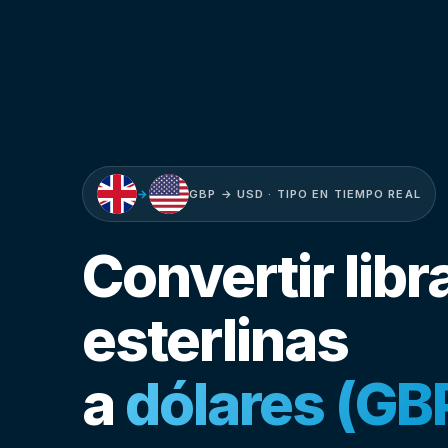
→
GBP → USD · TIPO EN TIEMPO REAL
Convertir libr
esterlinas
a
dólares (GB