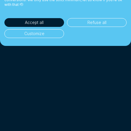
with that 🫡
Accept all
Refuse all
Customize
35'000+ clientes
👥
Particulares y empresas
1 Mil millones CHF+
💰
Cambiados desde 2018
Hasta 10× más barato
📉
Que un banco tradicional
4.7/5 · Excelente
⭐
En 2'000+ reseñas de clientes
*
Afiliado a SO-FIT (OAR)