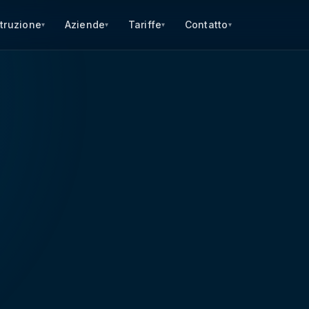
struzione
Aziende
Tariffe
Contatto
▾
▾
▾
▾