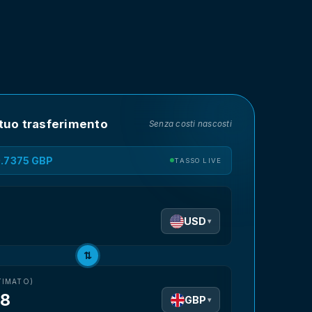
 tuo trasferimento
Senza costi nascosti
0.7375 GBP
TASSO LIVE
USD
▾
⇅
TIMATO)
48
GBP
▾