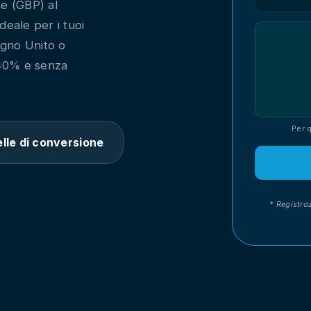
ne (GBP) al
Ideale per i tuoi
egno Unito o
,40% e senza
Per 
lle di conversione
* Registra