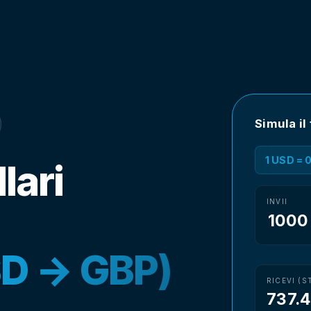
Simula il
1 USD = 
lari
INVII
SD → GBP)
RICEVI (S
737.