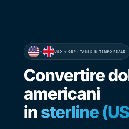
→
USD → GBP · TASSO IN TEMPO REALE
Convertire dol
americani
in
sterline (U