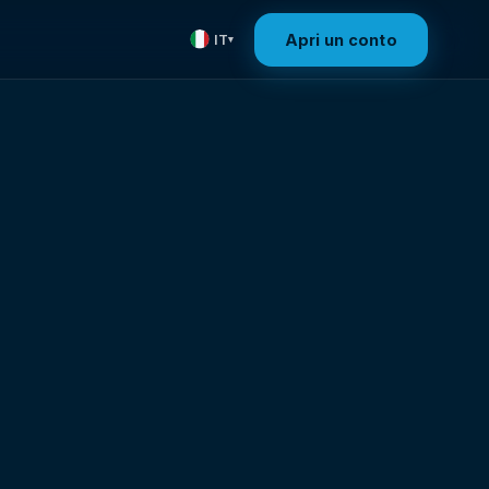
Apri un conto
IT
▾