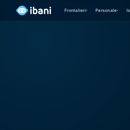
Frontalieri
Personale
I
▾
▾