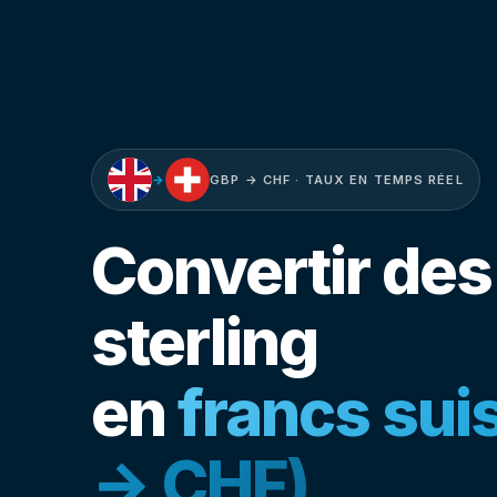
→
GBP → CHF · TAUX EN TEMPS RÉEL
Convertir des 
sterling
en
francs sui
→ CHF)