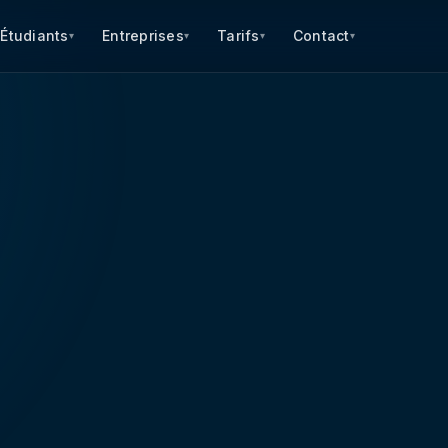
Étudiants
Entreprises
Tarifs
Contact
▾
▾
▾
▾