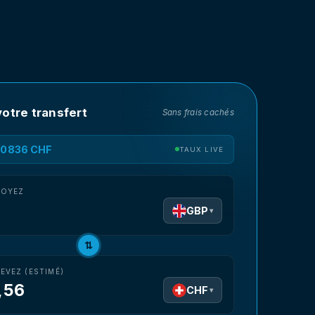
otre transfert
Sans frais cachés
1.0836 CHF
TAUX LIVE
VOYEZ
GBP
▾
⇅
EVEZ (ESTIMÉ)
,56
CHF
▾