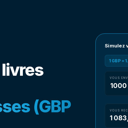
Simulez v
1 GBP = 
livres
VOUS EN
sses (GBP
VOUS REC
1 083