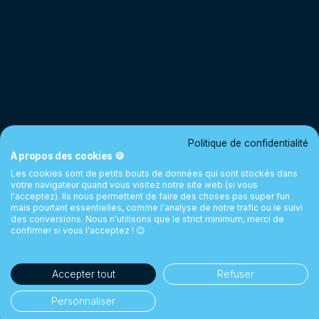
Politique de confidentialité
À propos des cookies 🍪
Les cookies sont de petits bouts de données qui sont stockés dans
votre navigateur quand vous visitez notre site web (si vous
l'acceptez). Ils nous permettent de faire des choses pas super fun
mais pourtant essentielles, comme l'analyse de notre trafic ou le suivi
des conversions. Nous n'utilisons que le strict minimum, merci de
confirmer si vous l'acceptez ! 😉
Accepter tout
Refuser
Personnaliser