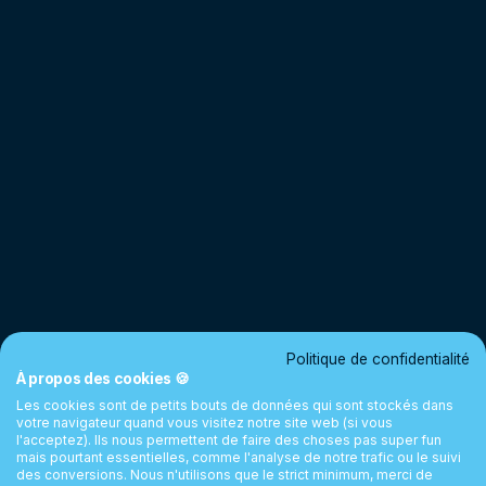
Politique de confidentialité
À propos des cookies 🍪
Les cookies sont de petits bouts de données qui sont stockés dans
votre navigateur quand vous visitez notre site web (si vous
l'acceptez). Ils nous permettent de faire des choses pas super fun
mais pourtant essentielles, comme l'analyse de notre trafic ou le suivi
des conversions. Nous n'utilisons que le strict minimum, merci de