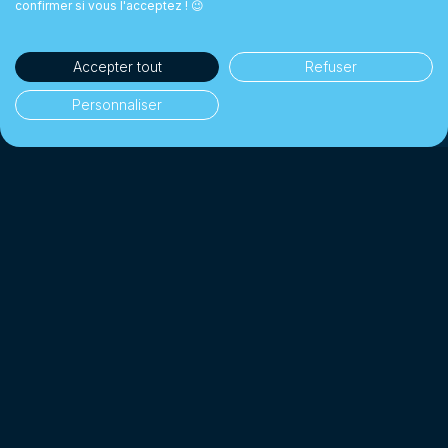
confirmer si vous l'acceptez ! 😉
Accepter tout
Refuser
Personnaliser
35'000+ clients
👥
Particuliers & entreprises
1 Milliard CHF+
💰
Changés depuis 2018
Jusqu'à 10× moins cher
📉
Qu'une banque traditionnelle
4.7/5 · Excellent
⭐
Sur 2'000+ avis clients
*
Affilié SO-FIT (OAR)