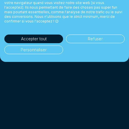
votre navigateur quand vous visitez notre site web (si vous
l'acceptez). Ils nous permettent de faire des choses pas super fun
mais pourtant essentielles, comme l'analyse de notre trafic ou le suivi
des conversions. Nous n'utilisons que le strict minimum, merci de
confirmer si vous l'acceptez ! 😉
Accepter tout
Refuser
Personnaliser
35'000+ clients
👥
Particuliers & entreprises
1 Milliard CHF+
💰
Changés depuis 2018
Jusqu'à 10× moins cher
📉
Qu'une banque traditionnelle
4.7/5 · Excellent
⭐
Sur 2'000+ avis clients