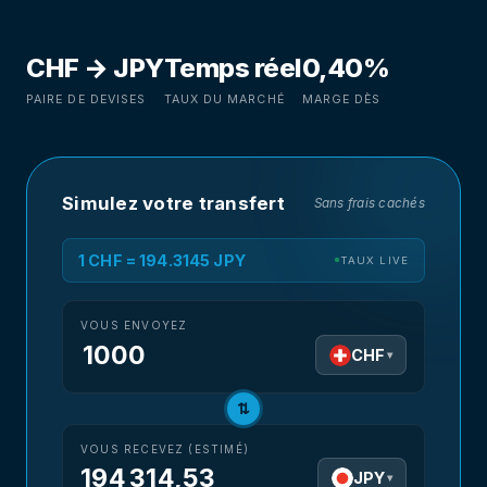
CHF → JPY
Temps réel
0,40%
PAIRE DE DEVISES
TAUX DU MARCHÉ
MARGE DÈS
Simulez votre transfert
Sans frais cachés
1 CHF = 194.3145 JPY
TAUX LIVE
VOUS ENVOYEZ
CHF
▾
⇅
VOUS RECEVEZ (ESTIMÉ)
194 314,53
JPY
▾