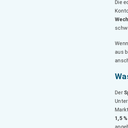
Die e
Konto
Wech
schw
Wenn 
aus b
ansch
Was
Der
S
Unter
Markt
1,5 %
angeb