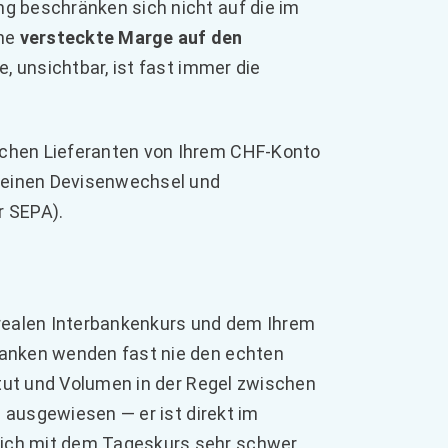
g beschränken sich nicht auf die im
ine
versteckte Marge auf den
te, unsichtbar, ist fast immer die
schen Lieferanten von Ihrem CHF-Konto
: einen Devisenwechsel und
r SEPA).
 realen Interbankenkurs und dem Ihrem
Banken wenden fast nie den echten
itut und Volumen in der Regel zwischen
" ausgewiesen — er ist direkt im
eich mit dem Tageskurs sehr schwer