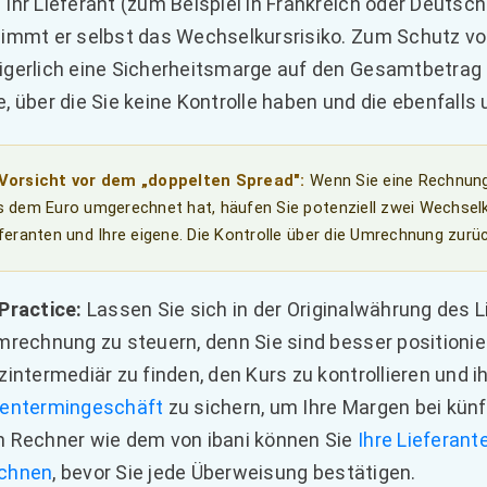
Ihr Lieferant (zum Beispiel in Frankreich oder Deutsch
immt er selbst das Wechselkursrisiko. Zum Schutz v
gerlich eine Sicherheitsmarge auf den Gesamtbetrag
, über die Sie keine Kontrolle haben und die ebenfalls 
 Vorsicht vor dem „doppelten Spread":
Wenn Sie eine Rechnung 
s dem Euro umgerechnet hat, häufen Sie potenziell zwei Wechsel
feranten und Ihre eigene. Die Kontrolle über die Umrechnung zurüc
Practice:
Lassen Sie sich in der Originalwährung des Li
mrechnung zu steuern, denn Sie sind besser positioni
zintermediär zu finden, den Kurs zu kontrollieren und 
sentermingeschäft
zu sichern, um Ihre Margen bei künf
 Rechner wie dem von ibani können Sie
Ihre Lieferan
chnen
, bevor Sie jede Überweisung bestätigen.