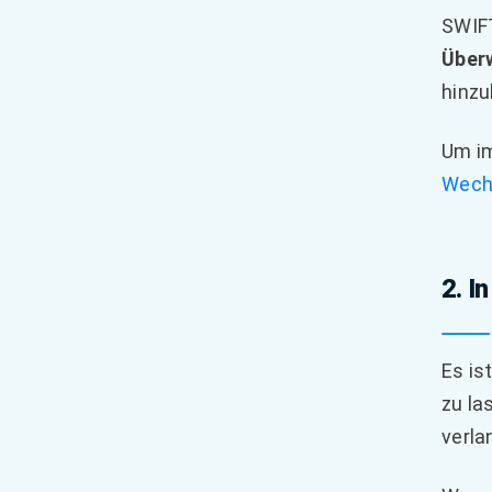
SWIFT
Über
hinz
Um im
Wech
2. I
Es is
zu la
verla