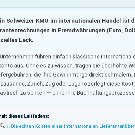
ein Schweizer KMU im internationalen Handel ist 
erantenrechnungen in Fremdwährungen (Euro, Dolla
zielles Leck.
 Unternehmen führen einfach klassische internationa
onto aus. Ohne es zu wissen, tragen sie überhöhte W
fergebühren, die ihre Gewinnmarge direkt schmälern. 
 Lausanne, Zürich, Zug oder Lugano zerlegt diese Koste
rastisch zu senken — ohne Ihre Buchhaltungsprozesse
halt dieses Leitfadens:
🔍
1. Die echten Kosten einer internationalen Lieferantenübe