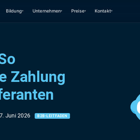
Bildung
Unternehmen
Preise
Kontakt
▾
▾
▾
▾
So
ie Zahlung
feranten
7. Juni 2026
B2B-LEITFADEN