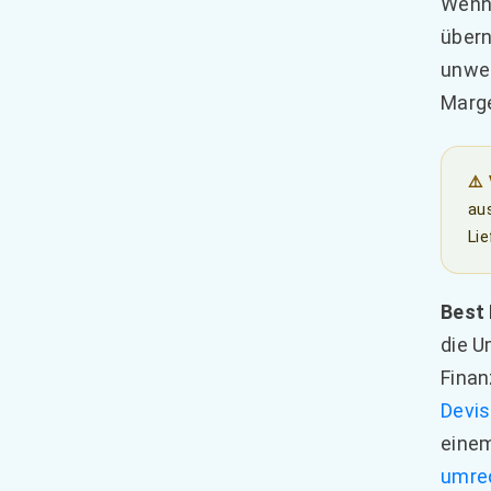
Wenn 
übern
unwei
Marge
⚠️
au
Lie
Best 
die U
Finan
Devi
einem
umre