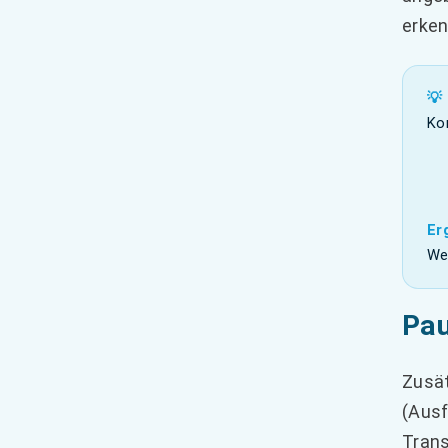
erken
💡
Ko
Er
We
Pau
Zusät
(Ausf
Trans