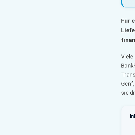
Für 
Lief
finan
Viele
Bankk
Trans
Genf,
sie d
In