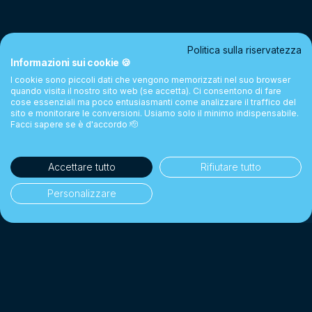
Politica sulla riservatezza
Informazioni sui cookie 🍪
I cookie sono piccoli dati che vengono memorizzati nel suo browser
quando visita il nostro sito web (se accetta). Ci consentono di fare
cose essenziali ma poco entusiasmanti come analizzare il traffico del
sito e monitorare le conversioni. Usiamo solo il minimo indispensabile.
Facci sapere se è d'accordo 🫡
Accettare tutto
Rifiutare tutto
Personalizzare
35'000+ clienti
👥
Privati & aziende
1 Miliardo CHF+
💰
Cambiati dal 2018