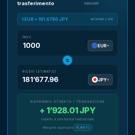
trasferimento
nascosti
1 EUR = 181.6780 JPY
TASSO LIVE
INVII
EUR
▾
⇅
RICEVI (STIMATO)
181’677.96
JPY
▾
RISPARMIO STIMATO / TRANSAZIONE
+ 1’928.01 JPY
rispetto a una banca tradizionale
Margine applicato
0,40 %