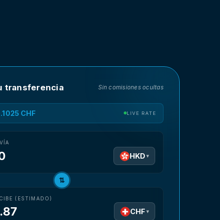
u transferencia
Sin comisiones ocultas
0.1025 CHF
LIVE RATE
VÍA
HKD
▾
⇅
CIBE (ESTIMADO)
.87
CHF
▾