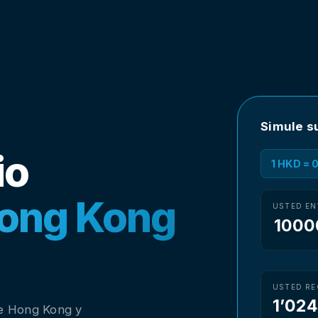
Simule s
io
1 HKD = 
Hong Kong
USTED EN
USTED RE
1’024
de Hong Kong y