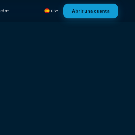
cto
Abrir una cuenta
ES
▾
▾