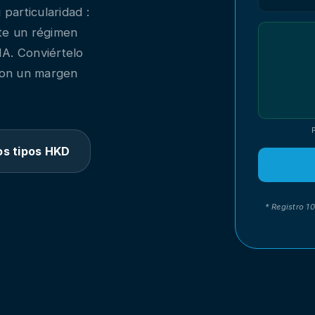
particularidad :
te un régimen
A. Conviértelo
 con un margen
os tipos HKD
* Registro 1
E