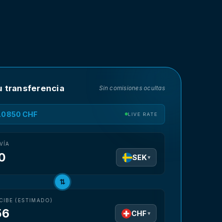
u transferencia
Sin comisiones ocultas
0.0850 CHF
LIVE RATE
VÍA
SEK
▾
⇅
CIBE (ESTIMADO)
56
CHF
▾