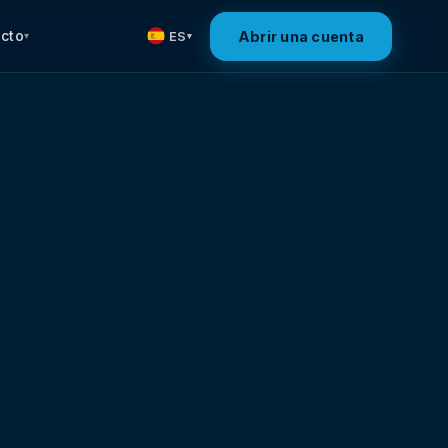
cto
Abrir una cuenta
ES
▾
▾