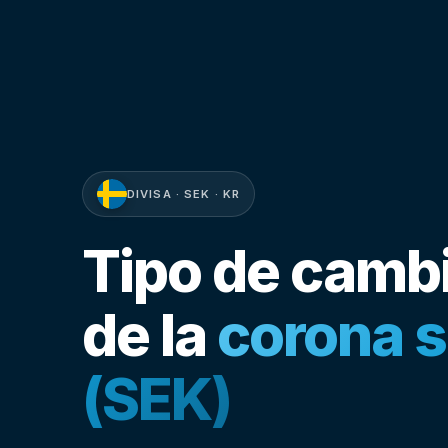
DIVISA · SEK · KR
Tipo de camb
de la
corona 
(SEK)