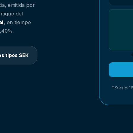
ia, emitida por
ntiguo del
al
, en tiempo
0,40%.
os tipos SEK
* Registro 1