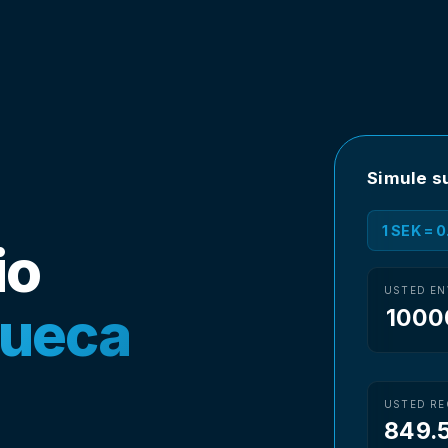
Simule s
1 SEK = 
io
USTED EN
sueca
USTED RE
849.