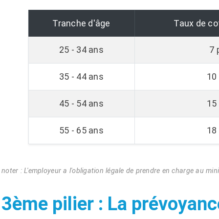
Tranche d'âge
Taux de co
25 - 34 ans
7 
35 - 44 ans
10
45 - 54 ans
15
55 - 65 ans
18
 noter : L'employeur a l'obligation légale de prendre en charge au mi
 3ème pilier : La prévoyance