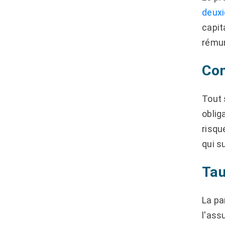
deuxi
capit
rémun
Con
Tout 
oblig
risqu
qui s
Tau
La pa
l'assu