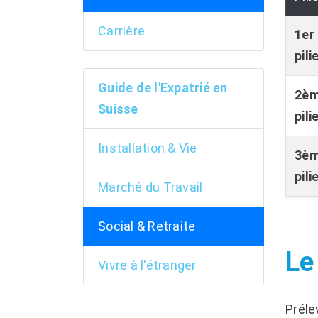
Carrière
1er
pili
Guide de l'Expatrié en
2è
Suisse
pili
Installation & Vie
3è
pili
Marché du Travail
Social & Retraite
Le
Vivre à l'étranger
Préle