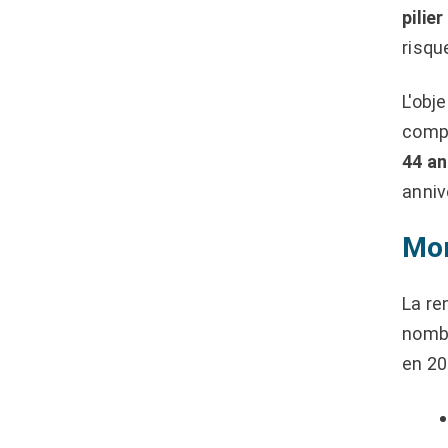
pilier
risque
L'obj
compl
44 an
anniv
Mon
La re
nombr
en 20