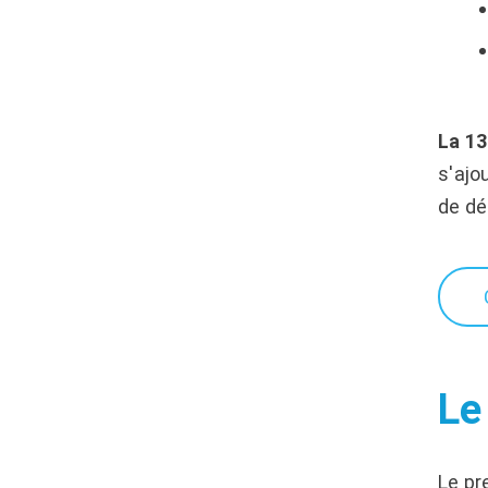
La 13
s'ajo
de d
Le
Le pr