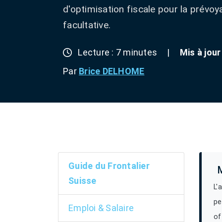
d'optimisation fiscale pour la prévoy
facultative.
Lecture : 7 minutes
|
Mis à jour
Par
Brice DELHOME
Guide du Frontalier
Suisse
L'
pe
Emploi & Salaire
of