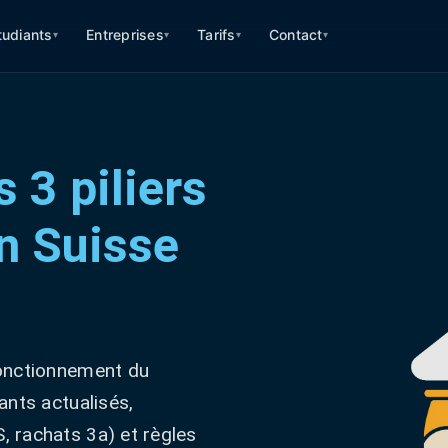
tudiants
Entreprises
Tarifs
Contact
▾
▾
▾
▾
 3 piliers
en Suisse
fonctionnement du
ants actualisés,
 rachats 3a) et règles