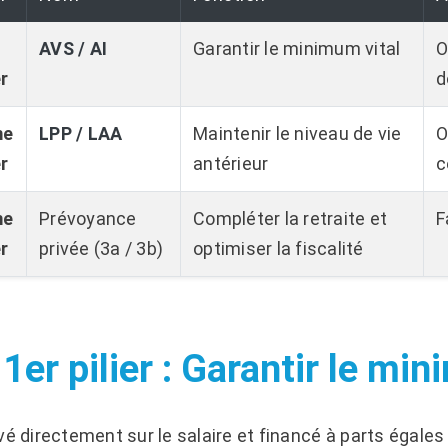
AVS / AI
Garantir le minimum vital
O
er
d
me
LPP / LAA
Maintenir le niveau de vie
O
er
antérieur
c
me
Prévoyance
Compléter la retraite et
F
er
privée (3a / 3b)
optimiser la fiscalité
 1er pilier : Garantir le mi
vé directement sur le salaire et financé à parts égales