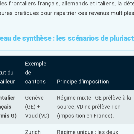
les frontaliers français, allemands et italiens, la dét
eures pratiques pour rapatrier ces revenus multiples
eau de synthèse : les scénarios de pluriact
Exemple
tut du
de
ailleur
cantons
Principe d'imposition
ntalier
Genève
Régime mixte : GE prélève à la
nçais
(GE) +
source, VD ne prélève rien
rmis G)
Vaud (VD)
(imposition en France).
Zurich
Régime unique : les deux