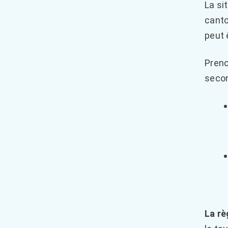
La si
canto
peut 
Preno
secon
La rè