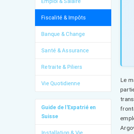
Emploi & Salaire
Fiscalité & Impôts
Banque & Change
Santé & Assurance
Retraite & Piliers
Le ma
Vie Quotidienne
parti
trans
Guide de l'Expatrié en
front
Suisse
emplo
Argov
Installation & Vie