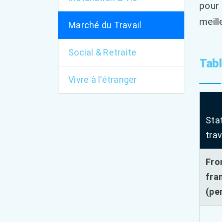
pour 
meill
Marché du Travail
Social & Retraite
Tabl
Vivre à l'étranger
Sta
trav
Fro
fra
(pe