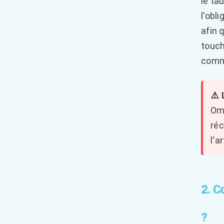
le ta
l'obl
afin 
touch
comme
⚠️ 
Ome
réc
l'a
2. C
?