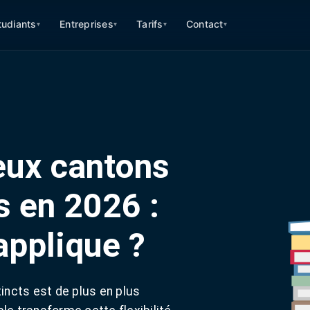
tudiants
Entreprises
Tarifs
Contact
▾
▾
▾
▾
deux cantons
s en 2026 :
'applique ?
ncts est de plus en plus