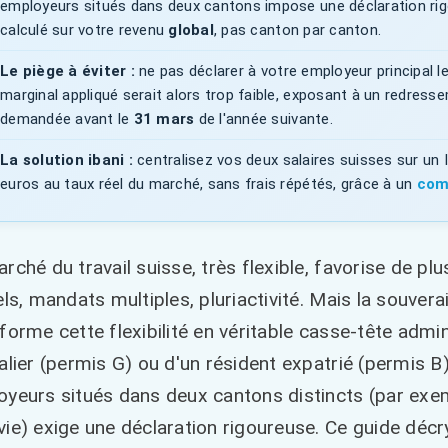
employeurs situés dans deux cantons impose une déclaration rigo
calculé sur votre revenu
global
, pas canton par canton.
Le piège à éviter :
ne pas déclarer à votre employeur principal le
marginal appliqué serait alors trop faible, exposant à un redressem
demandée avant le
31 mars
de l'année suivante.
La solution ibani :
centralisez vos deux salaires suisses sur un 
euros au taux réel du marché, sans frais répétés, grâce à un
com
rché du travail suisse, très flexible, favorise de plu
els, mandats multiples, pluriactivité. Mais la souver
forme cette flexibilité en véritable casse-tête adminis
alier (permis G) ou d'un résident expatrié (permis B
yeurs situés dans deux cantons distincts (par exe
ie) exige une déclaration rigoureuse. Ce guide décr