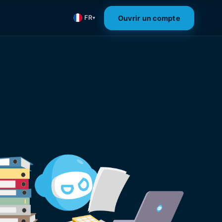
Ouvrir un compte
FR
▾