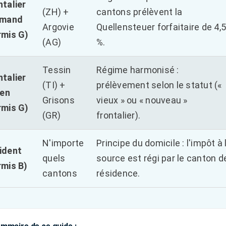
ntalier
(ZH) +
cantons prélèvent la
emand
Argovie
Quellensteuer forfaitaire de 4,
rmis G)
(AG)
%.
Tessin
Régime harmonisé :
ntalier
(TI) +
prélèvement selon le statut («
ien
Grisons
vieux » ou « nouveau »
rmis G)
(GR)
frontalier).
N'importe
Principe du domicile : l'impôt à 
ident
quels
source est régi par le canton d
rmis B)
cantons
résidence.