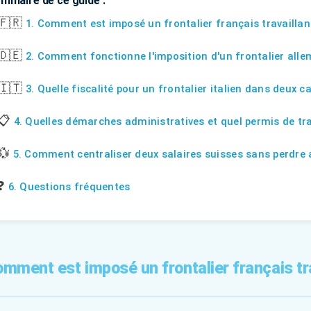
mmaire de ce guide :
🇫🇷
1. Comment est imposé un frontalier français travailla
🇩🇪
2. Comment fonctionne l'imposition d'un frontalier all
🇮🇹
3. Quelle fiscalité pour un frontalier italien dans deux c
📋
4. Quelles démarches administratives et quel permis de tra
💱
5. Comment centraliser deux salaires suisses sans perdre
❓
6. Questions fréquentes
omment est imposé un frontalier français tr