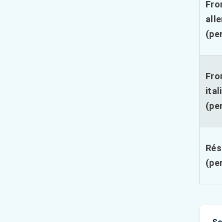
Fro
all
(pe
Fro
ital
(pe
Rés
(pe