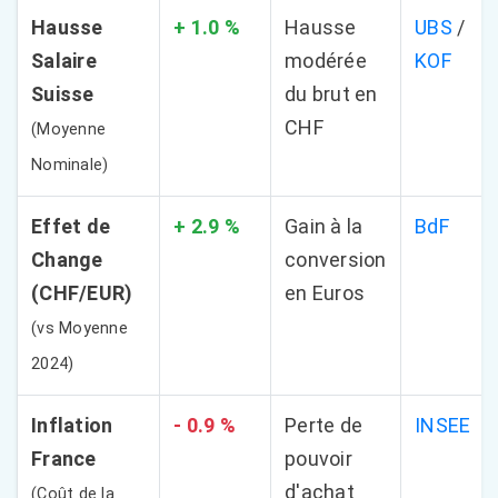
Hausse
+ 1.0 %
Hausse
UBS
/
Salaire
modérée
KOF
Suisse
du brut en
CHF
(Moyenne
Nominale)
Effet de
+ 2.9 %
Gain à la
BdF
Change
conversion
(CHF/EUR)
en Euros
(vs Moyenne
2024)
Inflation
- 0.9 %
Perte de
INSEE
France
pouvoir
d'achat
(Coût de la