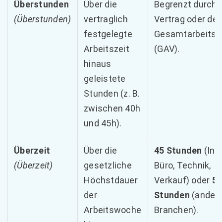
Überstunden
Über die
Begrenzt durch 
(Überstunden)
vertraglich
Vertrag oder de
festgelegte
Gesamtarbeitsv
Arbeitszeit
(GAV).
hinaus
geleistete
Stunden (z. B.
zwischen 40h
und 45h).
Überzeit
Über die
45 Stunden
(Indu
(Überzeit)
gesetzliche
Büro, Technik,
Höchstdauer
Verkauf) oder
5
der
Stunden
(ander
Arbeitswoche
Branchen).