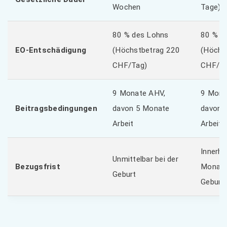
Wochen
Tage)
80 % des Lohns
80 % d
EO-Entschädigung
(Höchstbetrag 220
(Höchs
CHF/Tag)
CHF/Ta
9 Monate AHV,
9 Mona
Beitragsbedingungen
davon 5 Monate
davon 
Arbeit
Arbeit
Innerha
Unmittelbar bei der
Bezugsfrist
Monate
Geburt
Geburt