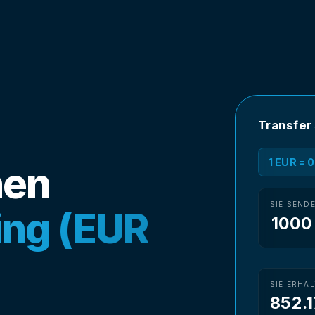
Transfer
1 EUR = 
nen
SIE SEND
ing (EUR
SIE ERHA
852.1