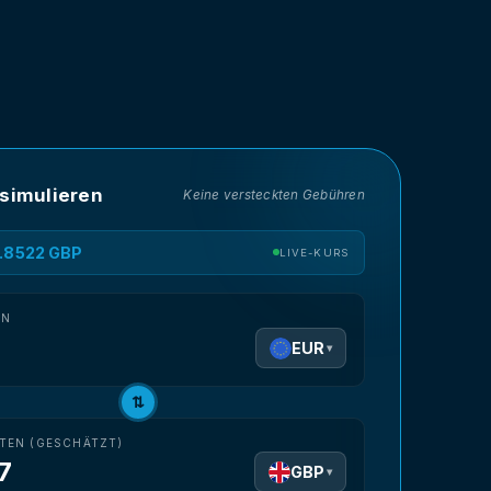
 simulieren
Keine versteckten Gebühren
0.8522 GBP
LIVE-KURS
EN
EUR
▾
⇅
LTEN (GESCHÄTZT)
7
GBP
▾