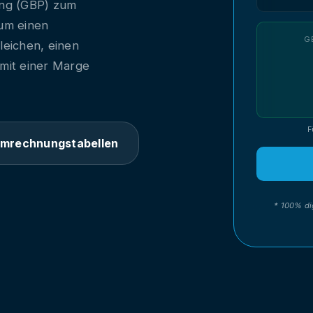
ing (GBP) zum
, um einen
G
leichen, einen
 mit einer Marge
F
mrechnungstabellen
* 100% di