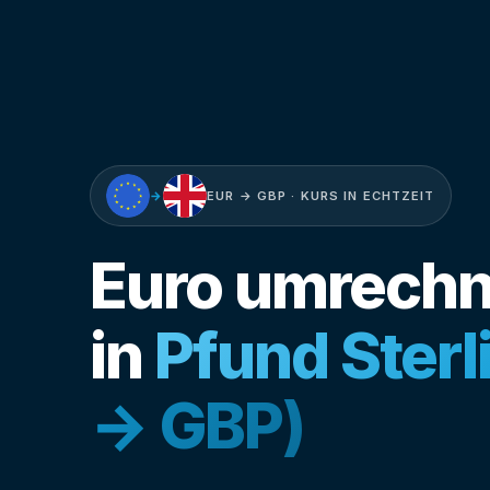
→
EUR → GBP · KURS IN ECHTZEIT
Euro umrech
in
Pfund Sterl
→ GBP)