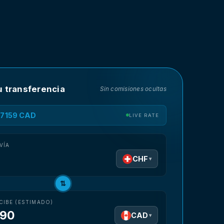
u transferencia
Sin comisiones ocultas
1.7159 CAD
LIVE RATE
VÍA
CHF
▾
⇅
CIBE (ESTIMADO)
.90
CAD
▾