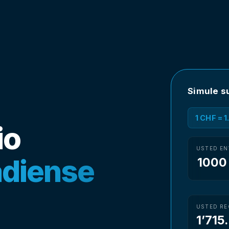
Simule s
1 CHF = 
io
USTED EN
adiense
USTED RE
1’715