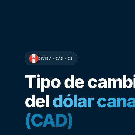
DIVISA · CAD · C$
Tipo de camb
del
dólar can
(CAD)