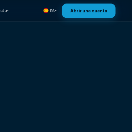
cto
Abrir una cuenta
ES
▾
▾