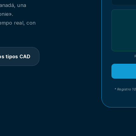
Canadá, una
onie».
iempo real, con
os tipos CAD
* Registro 1