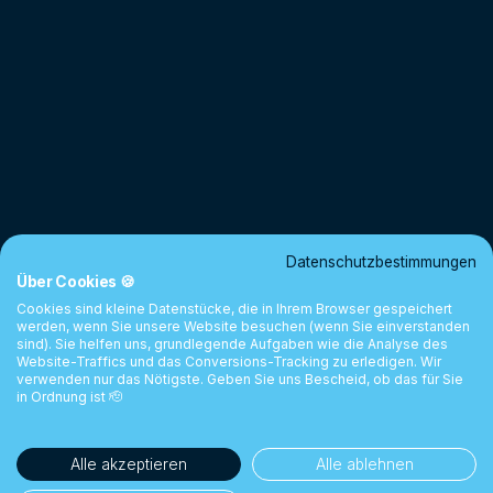
Datenschutzbestimmungen
Über Cookies 🍪
Cookies sind kleine Datenstücke, die in Ihrem Browser gespeichert
werden, wenn Sie unsere Website besuchen (wenn Sie einverstanden
sind). Sie helfen uns, grundlegende Aufgaben wie die Analyse des
Website-Traffics und das Conversions-Tracking zu erledigen. Wir
verwenden nur das Nötigste. Geben Sie uns Bescheid, ob das für Sie
in Ordnung ist 🫡
Alle akzeptieren
Alle ablehnen