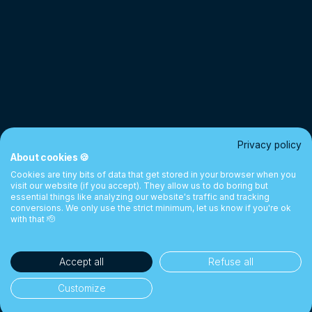
Privacy policy
About cookies 🍪
Cookies are tiny bits of data that get stored in your browser when you
visit our website (if you accept). They allow us to do boring but
essential things like analyzing our website's traffic and tracking
conversions. We only use the strict minimum, let us know if you're ok
with that 🫡
Accept all
Refuse all
Customize