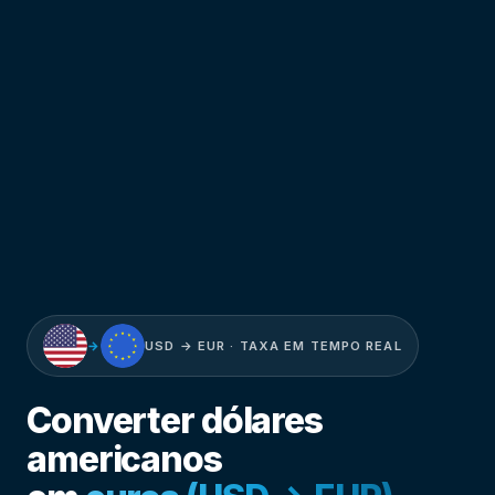
→
USD → EUR · TAXA EM TEMPO REAL
Converter dólares
americanos