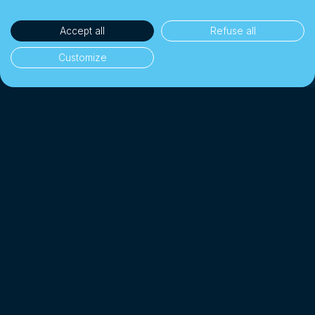
Accept all
Refuse all
Customize
35'000+ clientes
👥
Particulares e empresas
1 Mil milhões CHF+
💰
Trocados desde 2018
Até 10× mais barato
📉
Do que um banco tradicional
4.7/5 · Excelente
⭐
Em 2'000+ avaliações de clientes
*
Afiliado à SO-FIT (OAR)