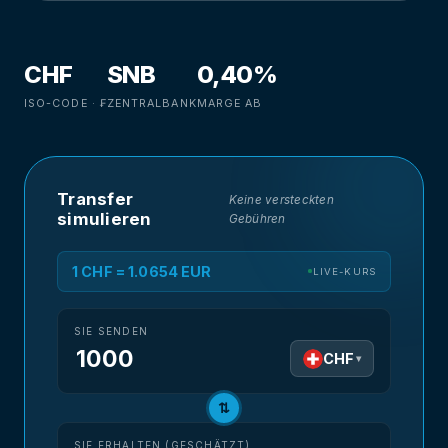
CHF
SNB
0,40%
ISO-CODE · ₣
ZENTRALBANK
MARGE AB
Transfer
Keine versteckten
simulieren
Gebühren
1 CHF = 1.0654 EUR
LIVE-KURS
SIE SENDEN
CHF
▾
⇅
SIE ERHALTEN (GESCHÄTZT)