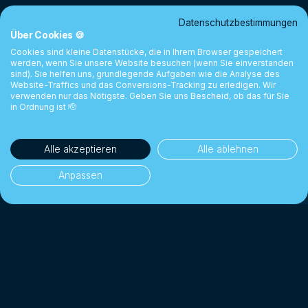
Datenschutzbestimmungen
Über Cookies 🍪
Cookies sind kleine Datenstücke, die in Ihrem Browser gespeichert
werden, wenn Sie unsere Website besuchen (wenn Sie einverstanden
sind). Sie helfen uns, grundlegende Aufgaben wie die Analyse des
Website-Traffics und das Conversions-Tracking zu erledigen. Wir
verwenden nur das Nötigste. Geben Sie uns Bescheid, ob das für Sie
in Ordnung ist 🫡
Alle akzeptieren
Alle ablehnen
Anpassen
35'000+ Kunden
👥
Privatpersonen & Unternehmen
1 Milliarde CHF+
💰
Gewechselt seit 2018
Bis zu 10× günstiger