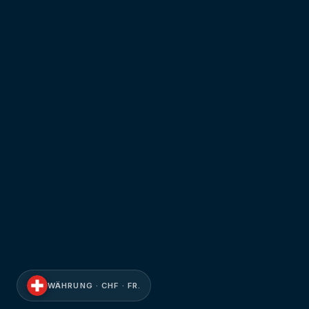
WÄHRUNG · CHF · FR.