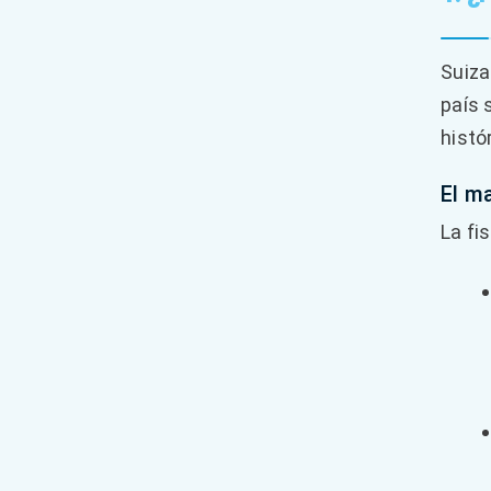
Suiza
país 
histó
El m
La fi