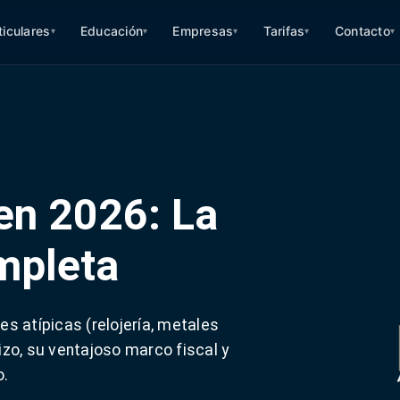
ticulares
Educación
Empresas
Tarifas
Contacto
▾
▾
▾
▾
▾
 en 2026: La
mpleta
s atípicas (relojería, metales
zo, su ventajoso marco fiscal y
o.