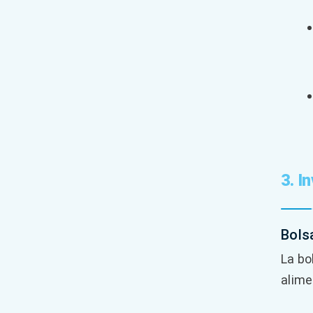
3. I
Bols
La bo
alime