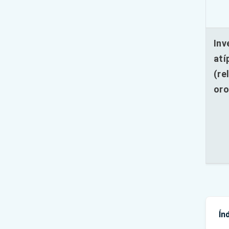
Inv
atí
(re
oro
Ín