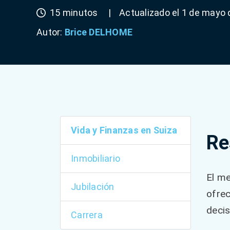
15 minutos
|
Actualizado el 1 de mayo
Autor:
Brice DELHOME
Vida y Finanzas en Suiza
Re
Inmobiliario
El me
Jubilación
ofrec
decis
Carrera