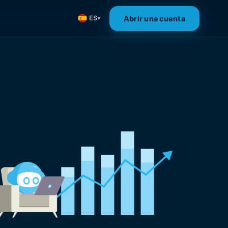
Abrir una cuenta
ES
▾