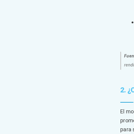
Fuent
rendi
2. ¿
El mo
prome
para 