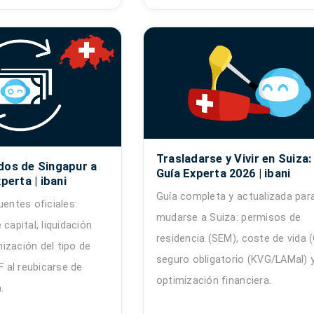
Trasladarse y Vivir en Suiza:
dos de Singapur a
Guía Experta 2026 | ibani
perta | ibani
Guía completa y actualizada par
uentes oficiales:
mudarse a Suiza: permisos de
 capital, liquidación
residencia (SEM), coste de vida (
ización del tipo de
seguro obligatorio (KVG/LAMal) 
al reubicarse de
optimización financiera.
.