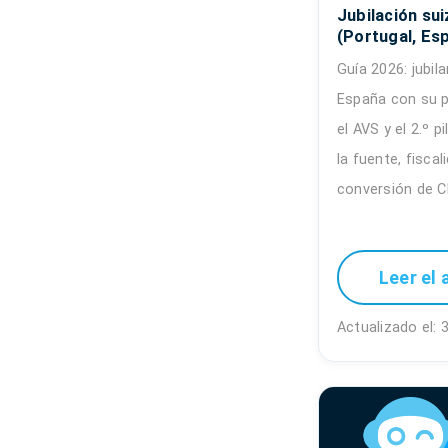
Jubilación sui
(Portugal, Esp
Guía 2026: jubil
España con su p
el AVS y el 2.º p
la fuente, fiscal
conversión de C
Leer el 
Actualizado el: 