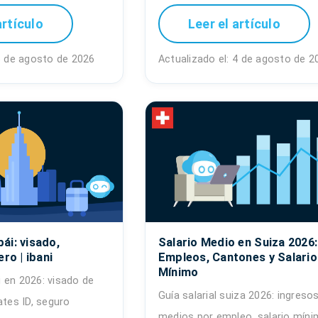
artículo
Leer el artículo
 6 de agosto de 2026
Actualizado el: 4 de agosto de 2
ái: visado,
Salario Medio en Suiza 2026:
ro | ibani
Empleos, Cantones y Salario
Mínimo
 en 2026: visado de
Guía salarial suiza 2026: ingreso
ates ID, seguro
medios por empleo, salario míni