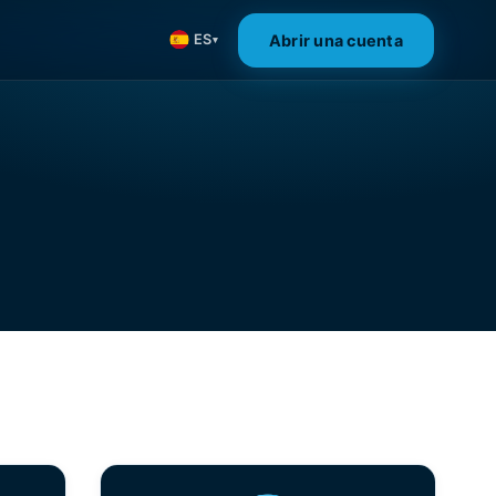
Abrir una cuenta
ES
▾