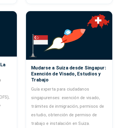
 La
Mudarse a Suiza desde Singapur:
Exención de Visado, Estudios y
Trabajo
a
Guía experta para ciudadanos
OFS),
singapurenses: exención de visado,
y
trámites de inmigración, permisos de
estudio, obtención de permiso de
trabajo e instalación en Suiza.