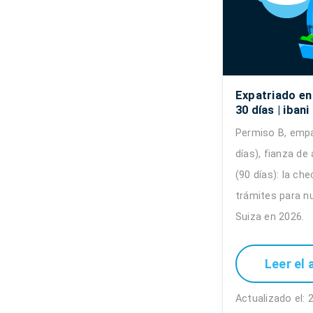
Expatriado en
30 días | ibani
Permiso B, emp
días), fianza de
(90 días): la ch
trámites para n
Suiza en 2026.
Leer el 
Actualizado el: 