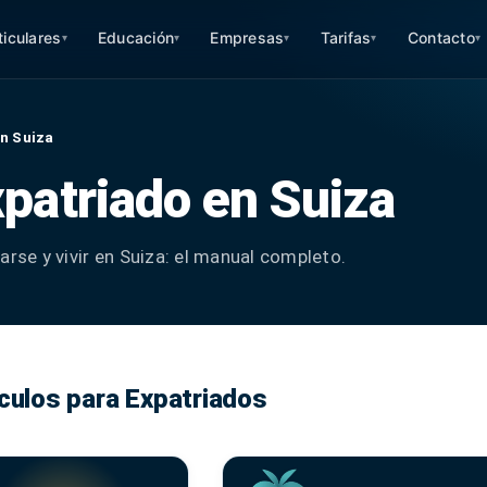
ticulares
Educación
Empresas
Tarifas
Contacto
▾
▾
▾
▾
▾
en Suiza
xpatriado en Suiza
arse y vivir en Suiza: el manual completo.
ículos para Expatriados