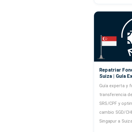
Repatriar Fon
Suiza | Guía Ex
Guía experta y f
transferencia de
SRS/CPF y optim
cambio SGD/CHF 
Singapur a Suiza