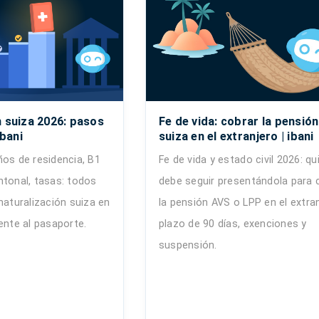
n suiza 2026: pasos
Fe de vida: cobrar la pensión
ibani
suiza en el extranjero | ibani
ños de residencia, B1
Fe de vida y estado civil 2026: qu
ntonal, tasas: todos
debe seguir presentándola para 
naturalización suiza en
la pensión AVS o LPP en el extran
ente al pasaporte.
plazo de 90 días, exenciones y
suspensión.