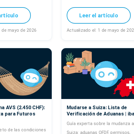
artículo
Leer el artículo
 1 de mayo de 2026
Actualizado el: 1 de mayo de 20
a AVS (2.450 CHF):
Mudarse a Suiza: Lista de
ta para Futuros
Verificación de Aduanas | ib
Guía experta sobre la mudanza a
to de las condiciones
Suiza: aduanas OFDF, permisos,