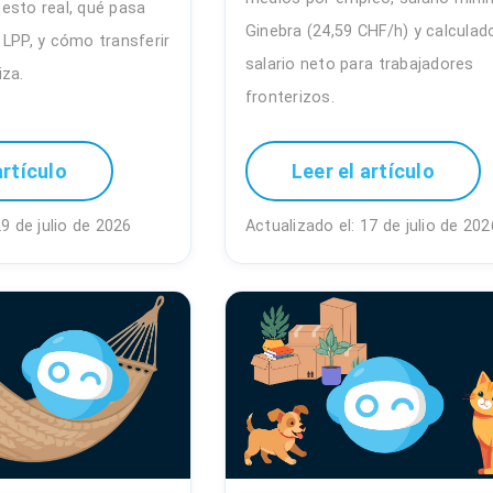
esto real, qué pasa
Ginebra (24,59 CHF/h) y calculad
 LPP, y cómo transferir
salario neto para trabajadores
iza.
fronterizos.
artículo
Leer el artículo
29 de julio de 2026
Actualizado el: 17 de julio de 202