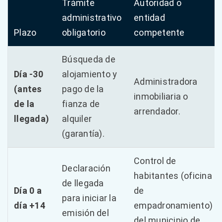
Trámite
Autoridad o
administrativo
entidad
Plazo
obligatorio
competente
Búsqueda de
Día -30
alojamiento y
Administradora
(antes
pago de la
inmobiliaria o
de la
fianza de
arrendador.
llegada)
alquiler
(garantía).
Control de
Declaración
habitantes (oficina
de llegada
Día 0 a
de
para iniciar la
día +14
empadronamiento)
emisión del
del municipio de