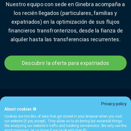
Nuestro equipo con sede en Ginebra acompaña a
los recién llegados (particulares, familias y
expatriados) en la optimización de sus flujos
financieros transfronterizos, desde la fianza de
alquiler hasta las transferencias recurrentes.
Descubrir la oferta para expatriados
Privacy policy
About cookies 🍪
Tarifas
Términos
Privacidad
FAQ
Contacto
Guías
Cookies are tiny bits of data that get stored in your browser when you visit
© 2026 ibani SA — Ginebra, Suiza · Intermediario financiero
our website (if you accept). They allow us to do boring but essential things
like analyzing our website's traffic and tracking conversions. We only use the
afiliado a SO-FIT ·
llms.txt
strict minimum, let us know if you're ok with that 🫡