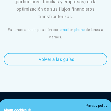
(particulares, familias y empresas) en la
optimización de sus flujos financieros
transfronterizos.
Estamos a su disposición por
email
or
phone
de lunes a
viernes.
Volver a las guías
Privacy policy
About cookies 🍪
Tarifas
Términos
Privacidad
FAQ
Contacto
Guías