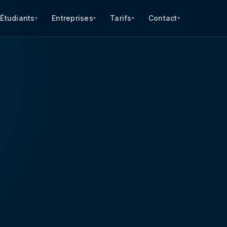
Étudiants
Entreprises
Tarifs
Contact
▾
▾
▾
▾