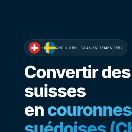
→
CHF → SEK · TAUX EN TEMPS RÉEL
Convertir des
suisses
en
couronnes
suédoises (C