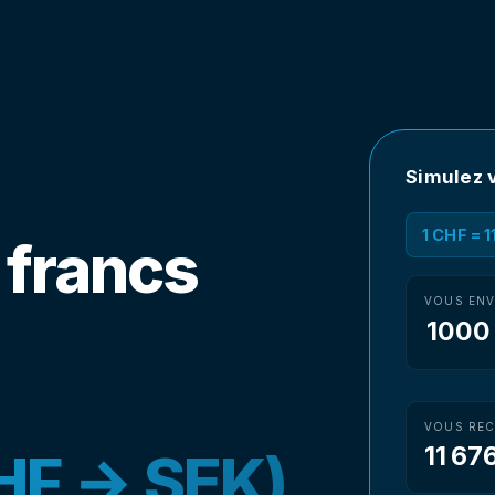
Simulez v
1 CHF = 
 francs
VOUS EN
VOUS REC
11 67
HF → SEK)