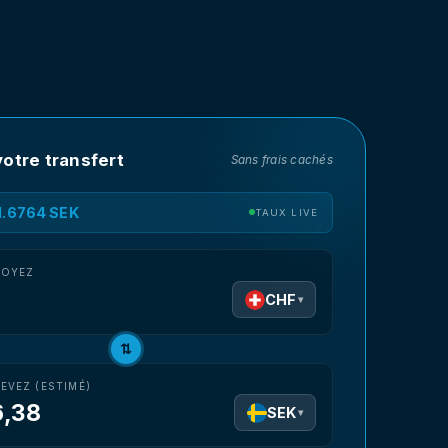
otre transfert
Sans frais cachés
11.6764 SEK
TAUX LIVE
VOYEZ
CHF
▾
⇅
EVEZ (ESTIMÉ)
6,38
SEK
▾