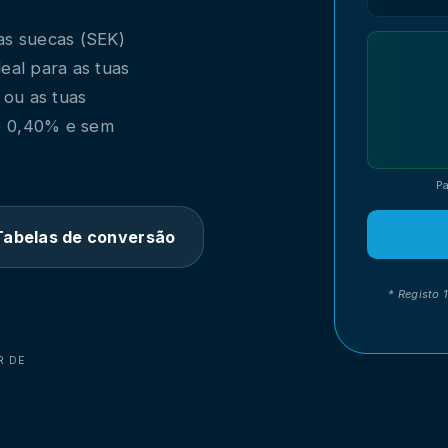
as suecas (SEK)
deal para as tuas
 ou as tuas
e 0,40% e sem
Pa
Tabelas de conversão
* Registo 
R DE