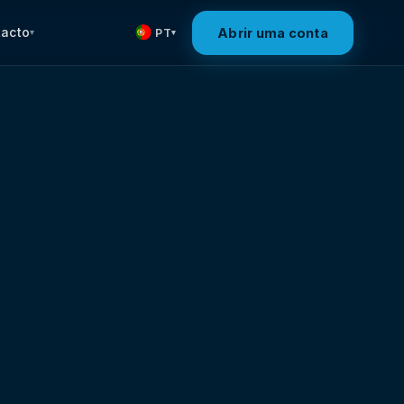
tacto
Abrir uma conta
PT
▾
▾