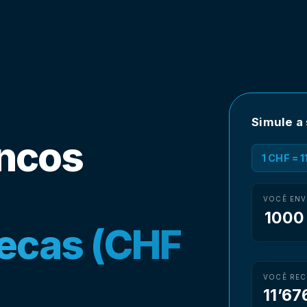
Simule a
ancos
1 CHF = 
VOCÊ ENV
ecas (CHF
VOCÊ REC
11’67