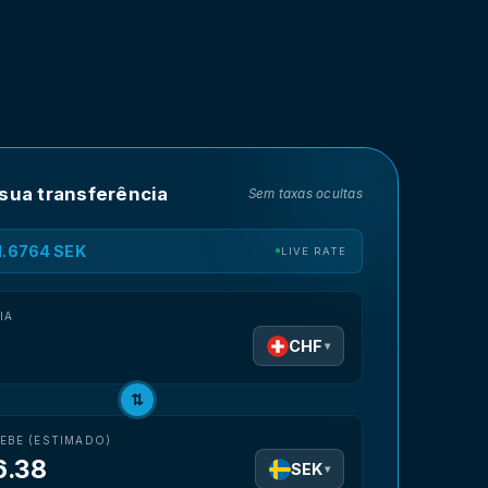
 sua transferência
Sem taxas ocultas
11.6764 SEK
LIVE RATE
IA
CHF
▾
⇅
EBE (ESTIMADO)
6.38
SEK
▾