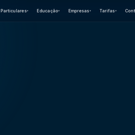
Particulares
Educação
Empresas
Tarifas
Con
▾
▾
▾
▾