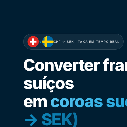
→
CHF → SEK · TAXA EM TEMPO REAL
Converter fr
suíços
em
coroas su
→ SEK)