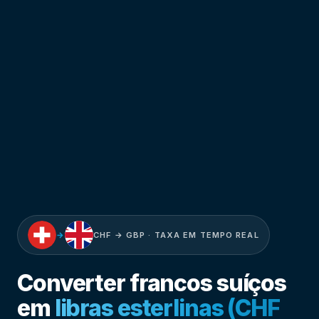
→
CHF → GBP · TAXA EM TEMPO REAL
Converter francos suíços
em
libras esterlinas (CHF