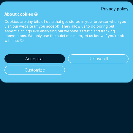
Privacy policy
About cookies 🍪
Cookies are tiny bits of data that get stored in your browser when you
visit our website (if you accept). They allow us to do boring but
essential things like analyzing our website's traffic and tracking
conversions. We only use the strict minimum, let us know if you're ok
with that 🫡
Accept all
Refuse all
Customize
35'000+ clientes
👥
Particulares e empresas
1 Mil milhões CHF+
💰
Cambiados desde 2018
Até 10× mais barato
📉