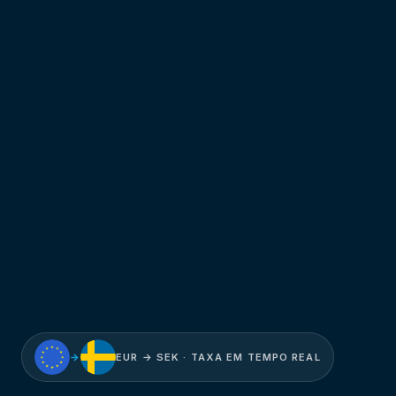
→
EUR → SEK · TAXA EM TEMPO REAL