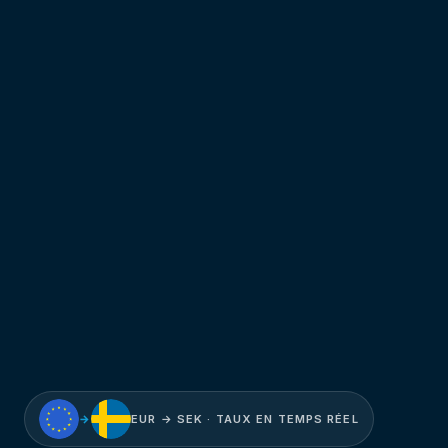
→
EUR → SEK · TAUX EN TEMPS RÉEL