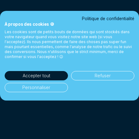
Politique de confidentialité
À propos des cookies 🍪
Les cookies sont de petits bouts de données qui sont stockés dans
votre navigateur quand vous visitez notre site web (si vous
l'acceptez). Ils nous permettent de faire des choses pas super fun
mais pourtant essentielles, comme l'analyse de notre trafic ou le suivi
des conversions. Nous n'utilisons que le strict minimum, merci de
confirmer si vous l'acceptez ! 😉
Accepter tout
Refuser
Personnaliser
35'000+ clients
👥
Particuliers & entreprises
1 Milliard CHF+
💰
Changés depuis 2018