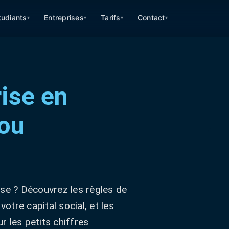
tudiants
Entreprises
Tarifs
Contact
▾
▾
▾
▾
ise en
 ou
sse ? Découvrez les règles de
votre capital social, et les
r les petits chiffres