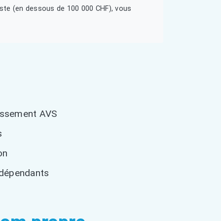
odeste (en dessous de 100 000 CHF), vous
ttissement AVS
s
on
indépendants