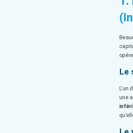
1.
(I
Beauc
capit
opére
Le 
L'un 
une a
infér
qu'el
Le 