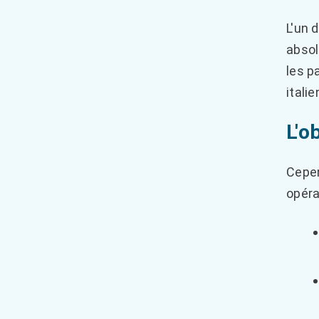
L'un 
absol
les p
italie
L'o
Cepen
opéra