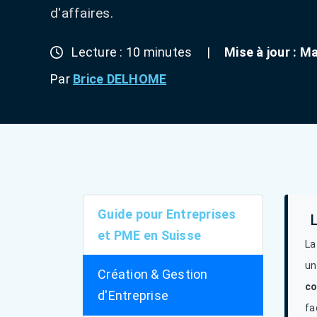
d'affaires.
Lecture : 10 minutes
|
Mise à jour : M
Par
Brice DELHOME
Guide pour Entreprises
et PME en Suisse
La
u
Création & Gestion
co
d'Entreprise
fa