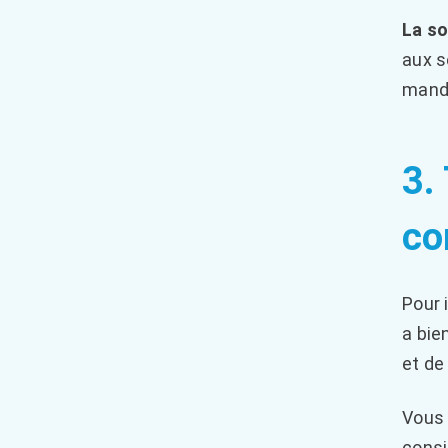
La so
aux s
manda
3.
co
Pour 
a bie
et de
Vous 
consi