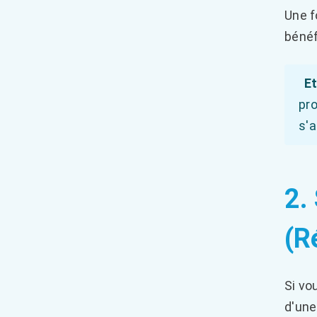
Une f
bénéf
Et
pro
s'a
2.
(R
Si vo
d'une